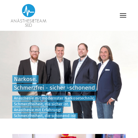
Narkose.
Schmerzfrei - sicher -schonend
Anästhesie mit modernster Narkosetechnik!
Schmerzfreiheit, die sicher ist.
Anästhesie mit Erfahrung!
Schmerzfreiheit, die schonend ist!